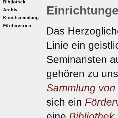
Bibliothek
Einrichtung
Archiv
Kunstsammlung
Förderverein
Das Herzogliche
Linie ein geistl
Seminaristen a
gehören zu un
Sammlung von 
sich ein
Förder
eine
Bibliothek